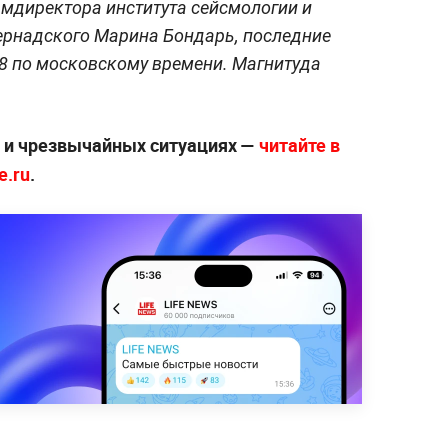
замдиректора института сейсмологии и
ернадского Марина Бондарь, последние
18 по московскому времени. Магнитуда
х и чрезвычайных ситуациях —
читайте в
e.ru
.