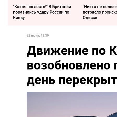
"Какая наглость!" В Британии
"Никто не полезе
поразились удару России по
потрясло происх
Киеву
Одессе
22 июня, 18:39
Движение по 
возобновлено п
день перекры