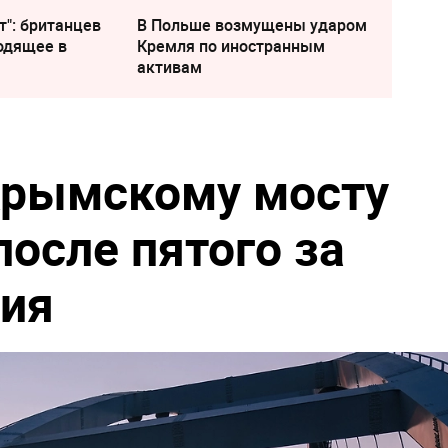
т": британцев
В Польше возмущены ударом
одящее в
Кремля по иностранным
активам
Крымскому мосту
осле пятого за
тия