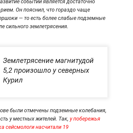
развитие событий является достаточно
ием. Он пояснил, что гораздо чаще
ершоки — то есть более слабые подземные
ле сильного землетрясения.
Землетрясение магнитудой
5,2 произошло у северных
Курил
рове были отмечены подземные колебания,
ть у местных жителей. Так,
у побережья
ка сейсмологи насчитали 19