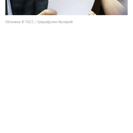
Обложка © ТАСС / Шарифулин Валерий