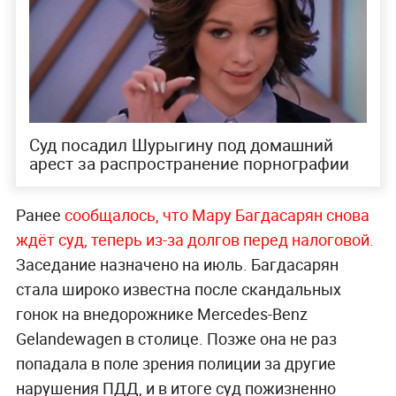
Суд посадил Шурыгину под домашний
арест за распространение порнографии
Ранее
сообщалось, что Мару Багдасарян снова
ждёт суд, теперь из-за долгов перед налоговой.
Заседание назначено на июль. Багдасарян
стала широко известна после скандальных
гонок на внедорожнике Mercedes-Benz
Gelandewagen в столице. Позже она не раз
попадала в поле зрения полиции за другие
нарушения ПДД, и в итоге суд пожизненно