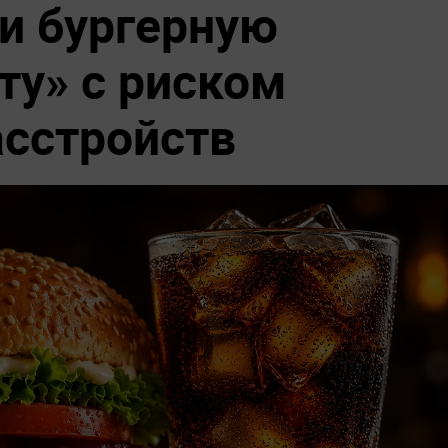
и бургерную
ту» с риском
асстройств