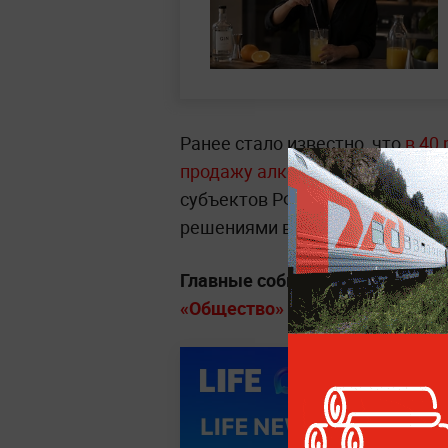
Ранее стало известно, что
в 40
продажу алкоголя из-за выпус
субъектов РФ и закрепляются
решениями властей.
Главные события и истории о т
«Общество» на Life.ru.