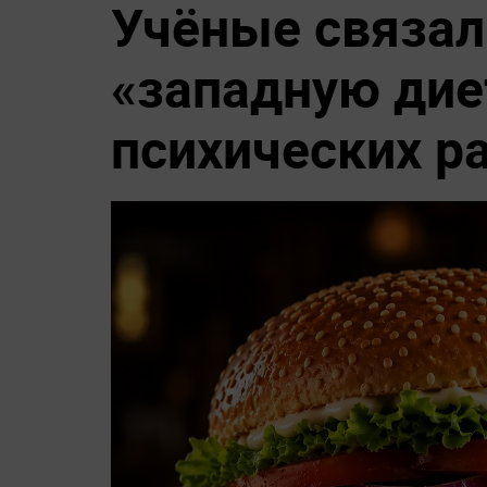
Учёные связал
«западную дие
психических р