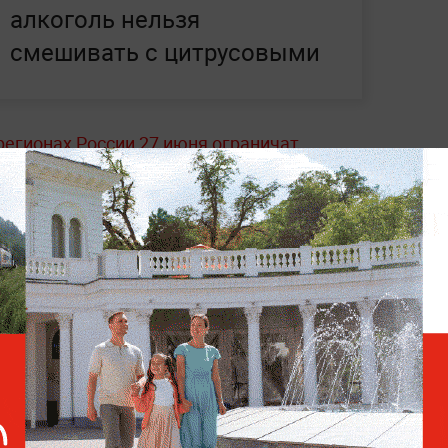
алкоголь нельзя
смешивать с цитрусовыми
 регионах России 27 июня ограничат
кных.
Ограничения вводятся на уровне
 местными законами или подзаконными
ом, чем живёт страна, —
в разделе