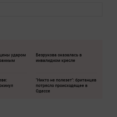
щены ударом
Безрукова оказалась в
транным
инвалидном кресле
еве:
"Никто не полезет": британцев
окинул
потрясло происходящее в
Одессе