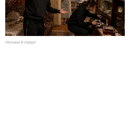
Обложка © chatgpt