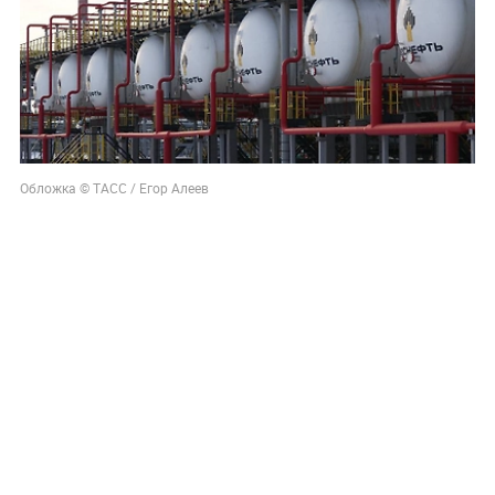
Обложка © ТАСС / Егор Алеев