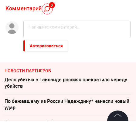
0
Комментарий
Авторизоваться
НОВОСТИ ПАРТНЕРОВ
Дело убитых в Таиланде россиян прекратило череду
убийств
По бежавшему из России Надеждину* нанесли новый
удар
"Никто не полезет": британцев потрясло
происходящее в Одессе
©
2026
News Media Holding.
Все права защищены