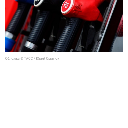
Обложка © ТАСС / Юрий Смитюк