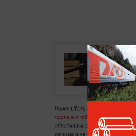
Ранее Life.ru писал про
алчного 
после его гибели на СВО позар
обратилась в суд и заявила, чт
детства и не помогал семье ден