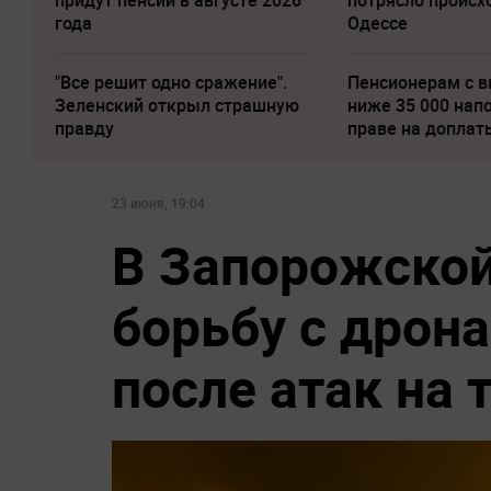
придут пенсии в августе 2026
потрясло происх
года
Одессе
"Все решит одно сражение".
Пенсионерам с 
Зеленский открыл страшную
ниже 35 000 нап
правду
праве на доплат
23 июня, 19:04
В Запорожской
борьбу с дрон
после атак на 