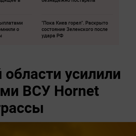
одящее в
безнадежно постарела
выплатами
"Пока Киев горел". Раскрыто
омнили о
состояние Зеленского после
ы
удара РФ
 области усилили
ами ВСУ Hornet
трассы