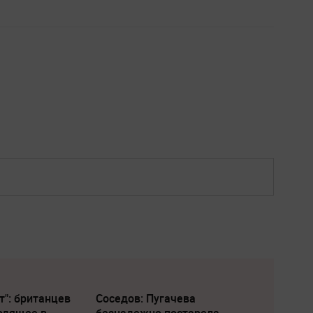
т": британцев
Соседов: Пугачева