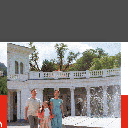
Суд назначил пожизненный
срок военнослужащему за
госизмену в зоне СВО
отца, который 40 лет не общался с сыном, а
ился на выплаты
. Мать погибшего
о бывший супруг не воспитывал ребёнка с
ьгами.