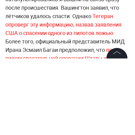
после происшествия. Вашингтон заявил, что
лётчиков удалось спасти. Однако
Тегеран
опроверг эту информацию, назвав заявления
США о спасении одного из пилотов ложью
.
Более того, официальный представитель МИД
Ирана Эсмаил Багаи предположил, что
под
видом спасательной операции Штаты хотели
выкрасть уран
.
©
2026
News Media Holding.
Все права защищены
Главное о конфликте на Ближнем Востоке —
в
специальном разделе Life.ru.
Информация
Контакты
Редакция
Правовая информация