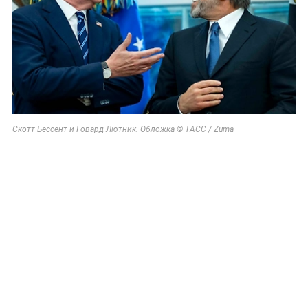
Скотт Бессент и Говард Лютник. Обложка © ТАСС / Zuma