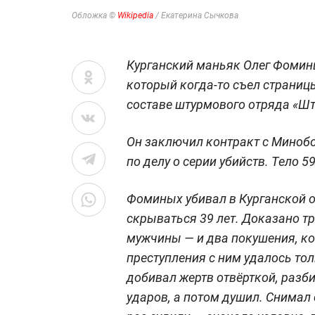
Обложка ©
Wikipedia
/ Екатерина Сычкова
Курганский маньяк Олег Фомины
который когда-то съел страницы
составе штурмового отряда «Шт
Он заключил контракт с Минобо
по делу о серии убийств. Тело 
Фоминых убивал в Курганской об
скрываться 39 лет. Доказано тр
мужчины — и два покушения, к
преступления с ним удалось тол
добивал жертв отвёрткой, разб
ударов, а потом душил. Снимал