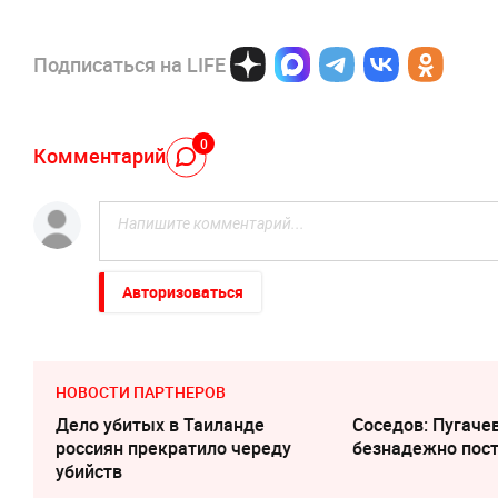
Подписаться на LIFE
0
Комментарий
Авторизоваться
НОВОСТИ ПАРТНЕРОВ
Дело убитых в Таиланде
Соседов: Пугаче
россиян прекратило череду
безнадежно пос
убийств