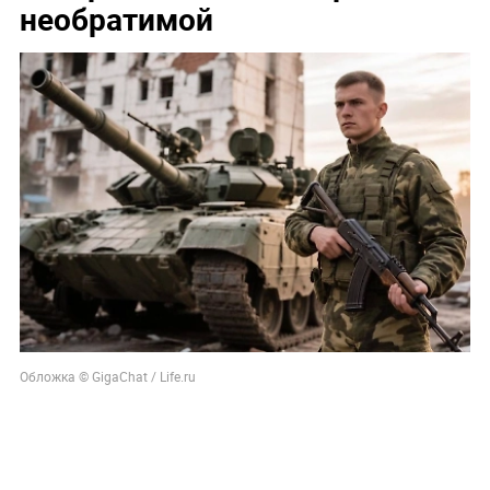
необратимой
Обложка © GigaChat / Life.ru