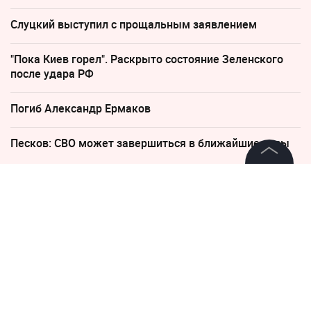
Слуцкий выступил с прощальным заявлением
"Пока Киев горел". Раскрыто состояние Зеленского
после удара РФ
Погиб Александр Ермаков
Песков: СВО может завершиться в ближайшие часы
©
2026
News Media Holding.
Все права защищены
24 июня, 09:12
Песков объяснил, почему
БРИКС не может быть
Информация
посредником в переговорах с
Контакты
Киевом
Редакция