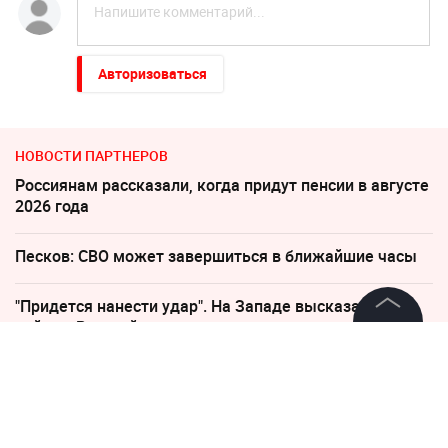
Авторизоваться
НОВОСТИ ПАРТНЕРОВ
Россиянам рассказали, когда придут пенсии в августе
2026 года
Песков: СВО может завершиться в ближайшие часы
"Придется нанести удар". На Западе высказались о
войне с Россией
©
2026
News Media Holding.
Все права защищены
Дело убитых в Таиланде россиян прекратило череду
убийств
Информация