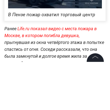
В Пензе пожар охватил торговый центр
Ранее
Life.ru показал видео с места пожара в
Москве, в котором погибла девушка,
прыгнувшая из окна четвёртого этажа в попытке
спастись от огня. Соседи рассказали, что она
была замкнутой и долгое время жила за
границей.
©
2026
News Media Holding.
Все права защищены
Всё о ЧП, катастрофах и работе экстренных
служб —
читайте в разделе «Происшествия» на
Life.ru.
Информация
Контакты
Редакция
Татьяна Миссуми