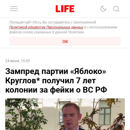
Посещая сайт life.ru, Вы соглашаетесь с приложенной
Политикой обработки Персональных данных
и с использованием
файлов cookie, указанных в данной Политике.
ОК
24 июня, 15:05
Зампред партии «Яблоко»
Круглов* получил 7 лет
колонии за фейки о ВС РФ