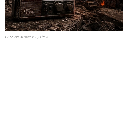
Обложка © ChatGPT / Life.ru