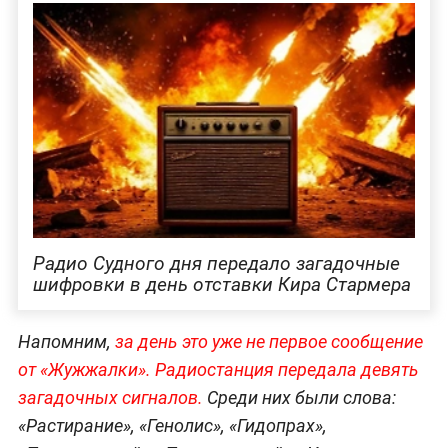
Радио Судного дня передало загадочные
шифровки в день отставки Кира Стармера
Напомним,
за день это уже не первое сообщение
от «Жужжалки». Радиостанция передала девять
загадочных сигналов.
Среди них были слова:
«Растирание», «Генолис», «Гидопрах»,