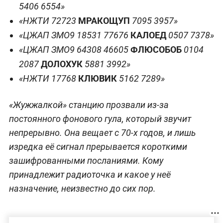
5406 6554»
МРАКОЩУП
«НЖТИ 72723
7095 3957»
КАЛОЕД
«ЦЖАП ЗМО9 18531 77676
0507 7378»
ФЛЮСОБОБ
«ЦЖАП ЗМО9 64308 46605
0104
ДОЛОХУК
2087
5881 3992»
КЛЮВИК
«НЖТИ 17768
5162 7289»
«Жужжалкой» станцию прозвали из-за
постоянного фонового гула, который звучит
непрерывно. Она вещает с 70-х годов, и лишь
изредка её сигнал прерывается короткими
зашифрованными посланиями. Кому
принадлежит радиоточка и какое у неё
назначение, неизвестно до сих пор.