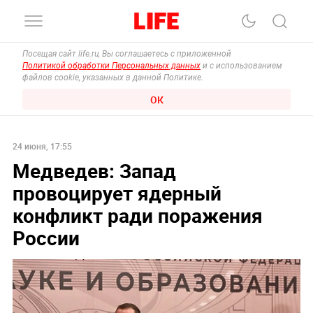
Посещая сайт life.ru, Вы соглашаетесь с приложенной
Политикой обработки Персональных данных
и с использованием
файлов cookie, указанных в данной Политике.
ОК
24 июня, 17:55
Медведев: Запад
провоцирует ядерный
конфликт ради поражения
России