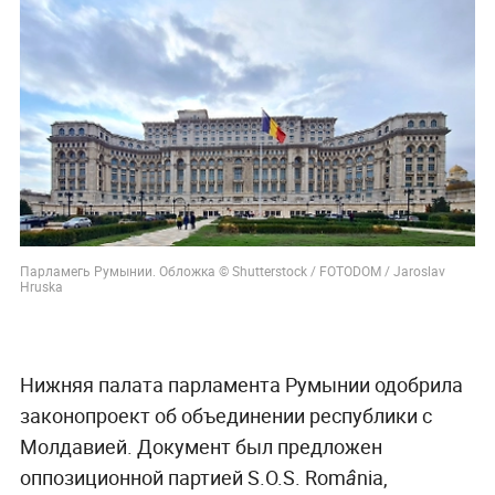
Парламегь Румынии. Обложка © Shutterstock / FOTODOM / Jaroslav
Hruska
Нижняя палата парламента Румынии одобрила
законопроект об объединении республики с
Молдавией. Документ был предложен
оппозиционной партией S.O.S. România,