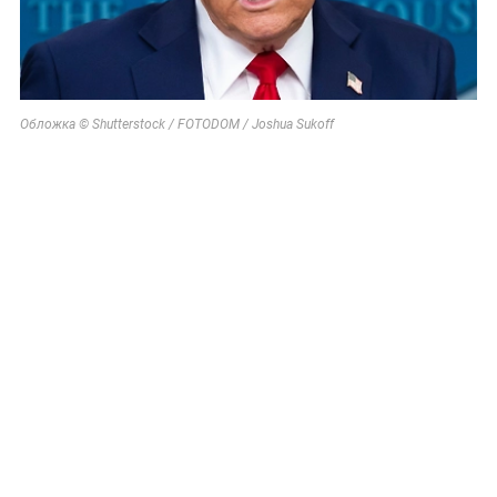
Обложка © Shutterstock / FOTODOM / Joshua Sukoff