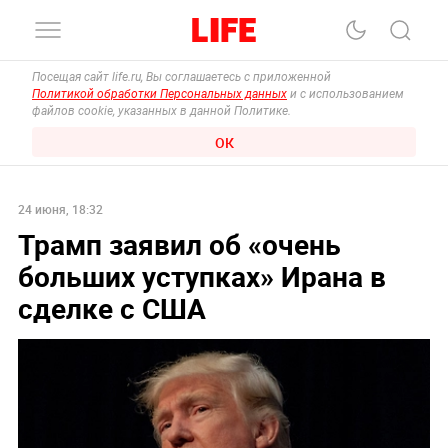
Посещая сайт life.ru, Вы соглашаетесь с приложенной
Политикой обработки Персональных данных
и с использованием
файлов cookie, указанных в данной Политике.
ОК
24 июня, 18:32
Трамп заявил об «очень
больших уступках» Ирана в
сделке с США