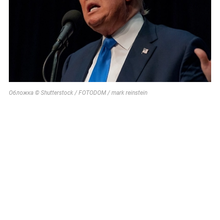
Обложка © Shutterstock / FOTODOM / mark reinstein