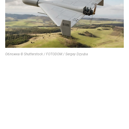
Обложка © Shutterstock / FOTODOM / Sergey Dzyuba