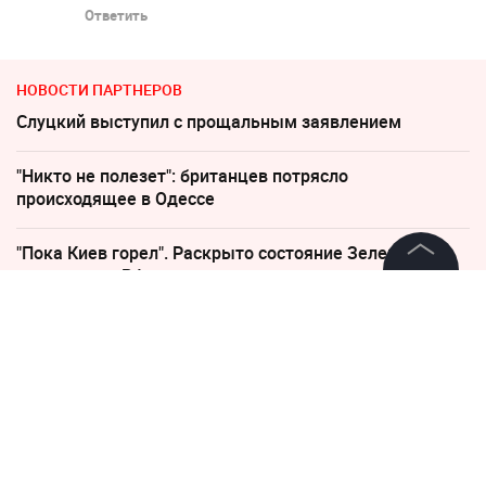
Ответить
НОВОСТИ ПАРТНЕРОВ
Слуцкий выступил с прощальным заявлением
"Никто не полезет": британцев потрясло
происходящее в Одессе
"Пока Киев горел". Раскрыто состояние Зеленского
после удара РФ
©
2026
News Media Holding.
Все права защищены
"Какая наглость!" В Британии поразились удару
России по Киеву
Информация
Пенсионерам с выплатами ниже 35 000 напомнили о
праве на доплаты
Контакты
Редакция
"Придется нанести удар". На Западе высказались о