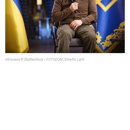
Обложка © Shutterstock / FOTODOM /Dmytro Larin