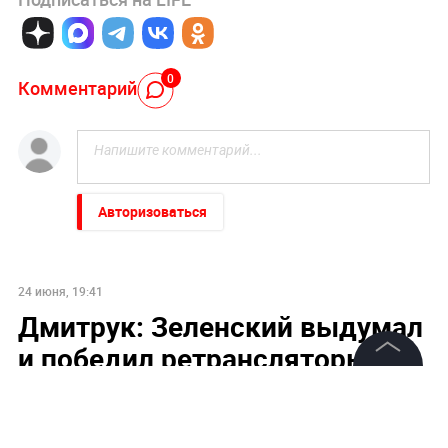
0
Комментарий
Авторизоваться
24 июня, 19:41
Дмитрук: Зеленский выдумал
и победил ретрансляторы
БПЛА в Белоруссии
©
2026
News Media Holding.
Все права защищены