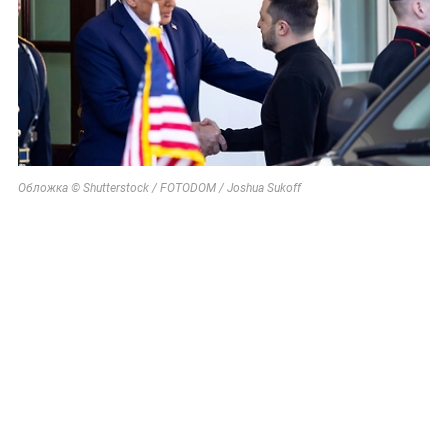
Обложка © Shutterstock / FOTODOM / Joshua Sukoff