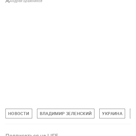
Андрей Бражников
НОВОСТИ
ВЛАДИМИР ЗЕЛЕНСКИЙ
УКРАИНА
П
Подписаться на LIFE