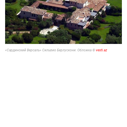
«Сардинский Версаль» Сильвио Берлускони. Обложка ©
vesti.az