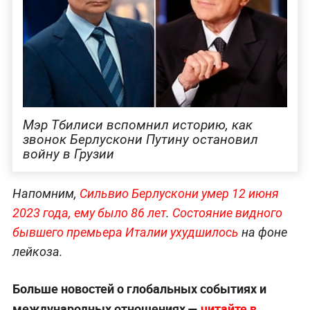
Мэр Тбилиси вспомнил историю, как
звонок Берлускони Путину остановил
войну в Грузии
Напомним,
Сильвио Берлускони умер 12 июня
2023 года, ему было 86 лет
.
Состояние видного
бывшего премьера Италии ухудшилось
на фоне
лейкоза.
Больше новостей о глобальных событиях и
международных отношениях —
читайте в