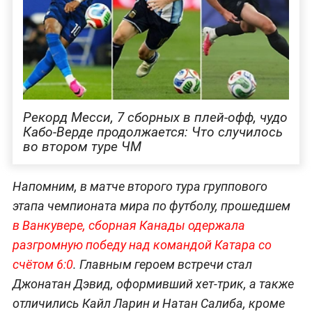
Рекорд Месси, 7 сборных в плей-офф, чудо
Кабо-Верде продолжается: Что случилось
во втором туре ЧМ
Напомним, в матче второго тура группового
этапа чемпионата мира по футболу, прошедшем
в Ванкувере, сборная Канады одержала
разгромную победу над командой Катара со
счётом 6:0
. Главным героем встречи стал
Джонатан Дэвид, оформивший хет-трик, а также
отличились Кайл Ларин и Натан Салиба, кроме