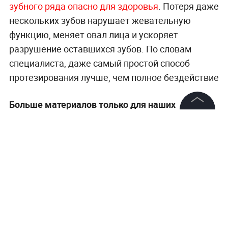
зубного ряда опасно для здоровья
. Потеря даже
нескольких зубов нарушает жевательную
функцию, меняет овал лица и ускоряет
разрушение оставшихся зубов. По словам
специалиста, даже самый простой способ
протезирования лучше, чем полное бездействие
Больше материалов только для наших
читателей —
в разделе «Эксклюзивы» на Life.ru
.
©
2026
News Media Holding.
Все права защищены
Информация
Контакты
Редакция
Правовая информация