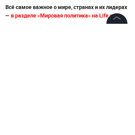
Всё самое важное о мире, странах и их лидерах
—
в разделе «Мировая политика» на Life.ru
.
©
2026
News Media Holding.
Все права защищены
Информация
Контакты
Редакция
Правовая информация
Политика обработки персональных данных
Партнерам
RSS