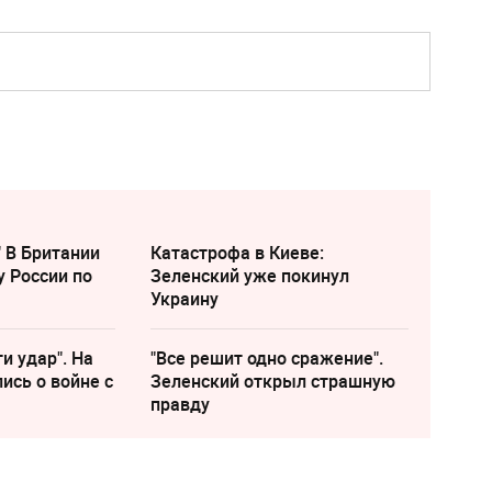
" В Британии
Катастрофа в Киеве:
у России по
Зеленский уже покинул
Украину
и удар". На
"Все решит одно сражение".
ись о войне с
Зеленский открыл страшную
правду