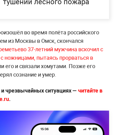
тушении лесного пожара
роизошёл во время полёта российского
ем из Москвы в Омск, скончался
реметьево 37-летний мужчина вскочил с
у с ножницами, пытаясь прорваться в
и его и связали хомутами. Позже его
ерял сознание и умер.
х и чрезвычайных ситуациях —
читайте в
e.ru
.