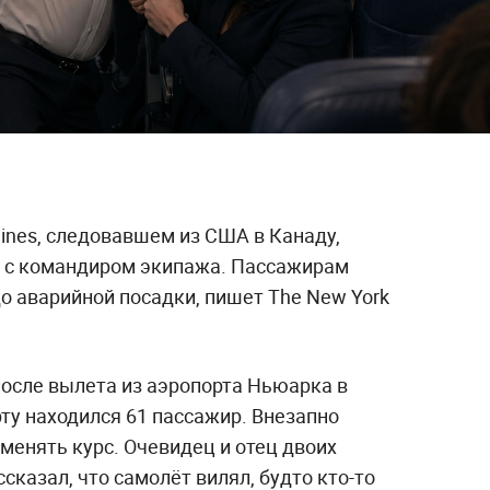
lines, следовавшем из США в Канаду,
я с командиром экипажа. Пассажирам
о аварийной посадки, пишет The New York
осле вылета из аэропорта Ньюарка в
ту находился 61 пассажир. Внезапно
менять курс. Очевидец и отец двоих
казал, что самолёт вилял, будто кто-то