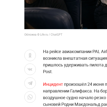
Обложка © Life.ru / ChatGPT
На рейсе авиакомпании PAL Air
возникла внештатная ситуаци
пришлось удерживать пилота д
Post.
Инцидент
произошёл 24 июня п
направлении Галифакса. На бор
воздушное судно начало резко 
сыновей Родни Макдональд расс