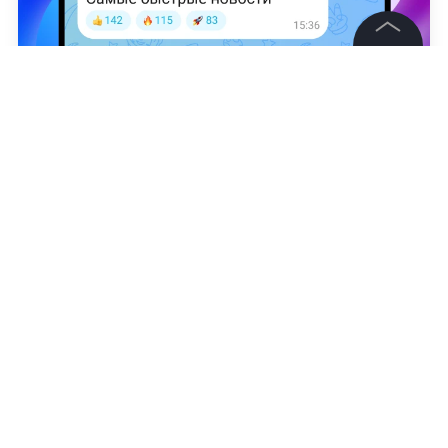
©
2026
News Media Holding.
Все права защищены
Милена Скрипальщикова
Информация
Контакты
Редакция
Правовая информация
Политика обработки персональных данных
Партнерам
RSS
Жанры и форматы