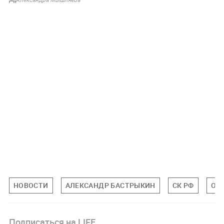
НОВОСТИ
АЛЕКСАНДР БАСТРЫКИН
СК РФ
ОБ
Подписаться на LIFE