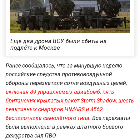
Ещё два дрона ВСУ были сбиты на
подлёте к Москве
Ранее сообщалось, что за минувшую неделю
российские средства противовоздушной
обороны перехватили сотни воздушных целей,
включая 89 управляемых авиабомб, пять
британских крылатых ракет Storm Shadow, шесть
реактивных снарядов HIMARS и 4562
беспилотника самолётно
го типа.
Все перехваты
были выполнены в рамках штатного боевого
дежурства сил ПВО.