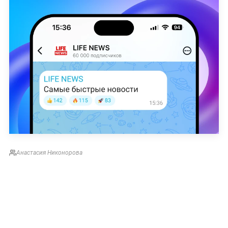
Анастасия Никонорова