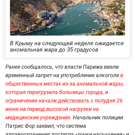
В Крыму на следующей неделе ожидается
аномальная жара до 35 градусов
Ранее сообщалось, что власти Парижа ввели
временный запрет на употребление алкоголя
в
общественных местах из-за аномальной жары,
которая перегрузила больницы города, и
ограничения начали действовать с полудня 26
июня на период высокой нагрузки на
медицинские учреждения.
Начальник полиции
Патрис Фор заявил, что система
здравоохранения достигла «точки насыщения» и