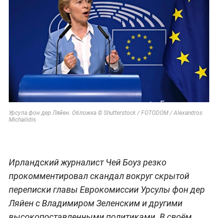
Урсула фон дер Ляйен. Обложка © Shutterstock / FOTODOM / Alexandros
Michailidis
Ирландский журналист Чей Боуз резко
прокомментировал скандал вокруг скрытой
переписки главы Еврокомиссии Урсулы фон дер
Ляйен с Владимиром Зеленским и другими
высокопоставленными политиками. В своём