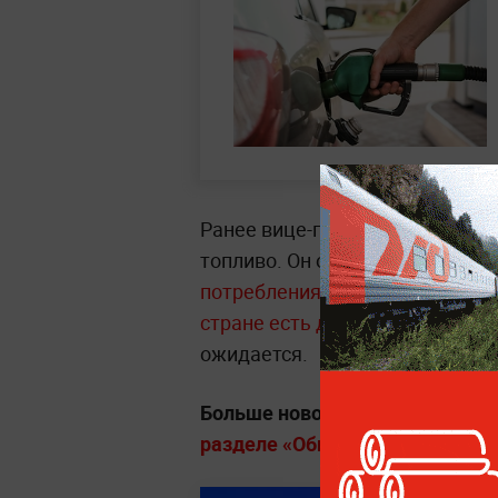
Ранее вице-премьер Александр
топливо. Он отметил, что
ажиот
потребления примерно на 20–
стране есть достаточные запа
ожидается.
Больше новостей о жизни люде
разделе «Общество» на Life.ru.