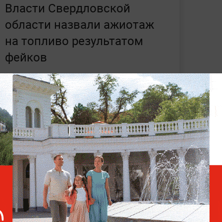
Власти Свердловской
области назвали ажиотаж
на топливо результатом
фейков
 Новак объяснил причины роста спроса на
аж привёл к искусственному увеличению
30%
. При этом вице-премьер заверил, что
в
сы для внутреннего рынка
и дефицита не
й и социальных тенденциях —
читайте в