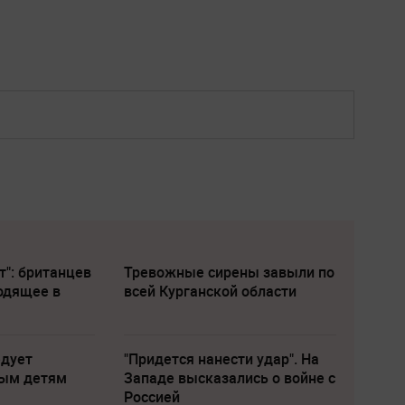
т": британцев
Тревожные сирены завыли по
одящее в
всей Курганской области
едует
"Придется нанести удар". На
лым детям
Западе высказались о войне с
Россией