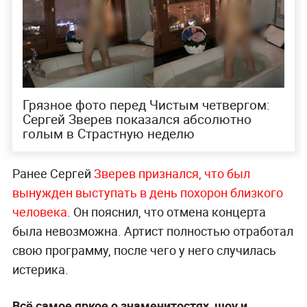
Грязное фото перед Чистым четвергом:
Сергей Зверев показался абсолютно
голым в Страстную неделю
Ранее Сергей
Зверев признался, что был
вынужден выступать в день похорон близкого
человека
. Он пояснил, что отмена концерта
была невозможна. Артист полностью отработал
свою программу, после чего у него случилась
истерика.
Всё самое яркое о знаменитостях, шоу и