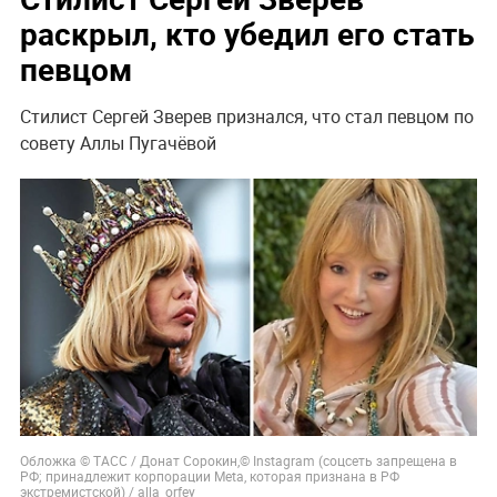
раскрыл, кто убедил его стать
певцом
Стилист Сергей Зверев признался, что стал певцом по
совету Аллы Пугачёвой
Обложка © ТАСС / Донат Сорокин,© Instagram (соцсеть запрещена в
РФ; принадлежит корпорации Meta, которая признана в РФ
экстремистской) / alla_orfey