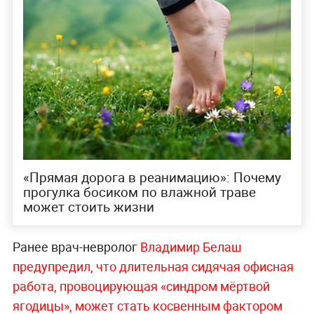
«Прямая дорога в реанимацию»: Почему
прогулка босиком по влажной траве
может стоить жизни
Ранее врач-невролог
Владимир Белаш
предупредил, что длительная сидячая офисная
работа, провоцирующая «синдром мёртвой
ягодицы», может стать косвенным фактором