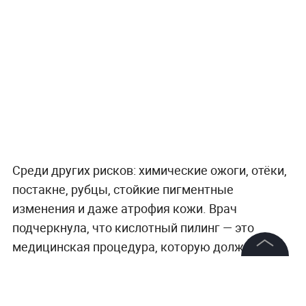
Среди других рисков: химические ожоги, отёки,
постакне, рубцы, стойкие пигментные
изменения и даже атрофия кожи. Врач
подчеркнула, что кислотный пилинг — это
медицинская процедура, которую должен
проводить только квалифицированный
©
2026
News Media Holding.
специалист. Обязательны консультация, план
Все права защищены
восстановления и грамотная защита от УФ-