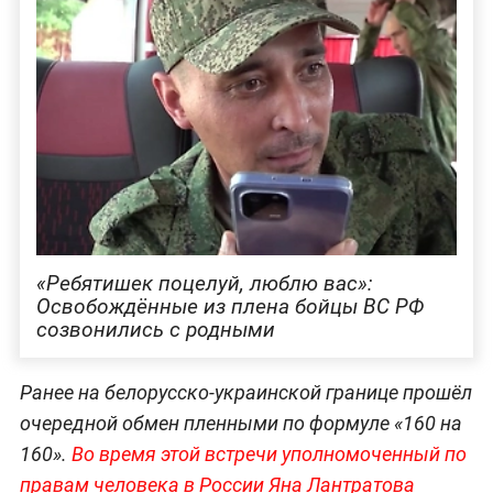
«Ребятишек поцелуй, люблю вас»:
Освобождённые из плена бойцы ВС РФ
созвонились с родными
Ранее на белорусско-украинской границе прошёл
очередной обмен пленными по формуле «160 на
160».
Во время этой встречи уполномоченный по
правам человека в России Яна Лантратова