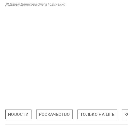
Дарья Денисова
,
Ольга Годуненко
НОВОСТИ
РОСКАЧЕСТВО
ТОЛЬКО НА LIFE
КО