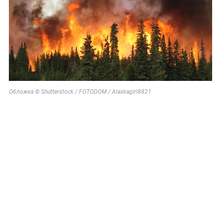
Обложка © Shutterstock / FOTODOM / Alaskagirl8821