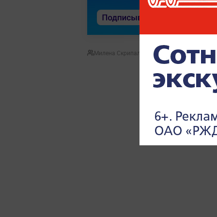
Милена Скрипальщикова