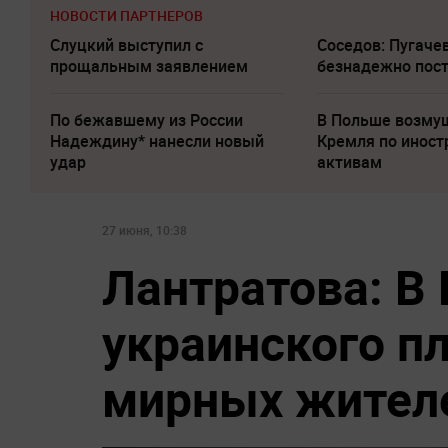
НОВОСТИ ПАРТНЕРОВ
Слуцкий выступил с
Соседов: Пугаче
прощальным заявлением
безнадежно пос
По бежавшему из России
В Польше возму
Надеждину* нанесли новый
Кремля по инос
удар
активам
27 июня, 10:38
Лантратова: В
украинского п
мирных жител