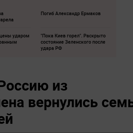
ва
Погиб Александр Ермаков
тарела
щены ударом
"Пока Киев горел". Раскрыто
транным
состояние Зеленского после
удара РФ
 Россию из
лена вернулись сем
ей