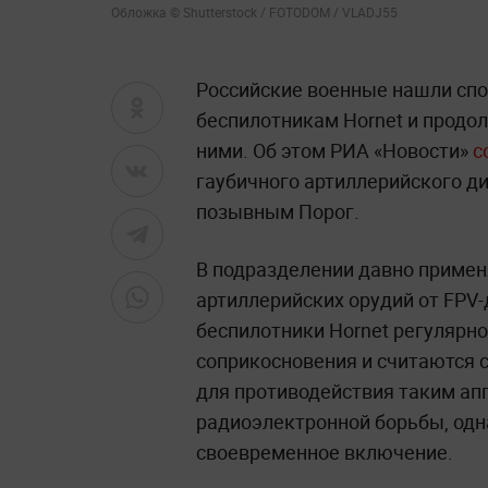
Обложка © Shutterstock / FOTODOM / VLADJ55
Российские военные нашли сп
беспилотникам Hornet и прод
ними. Об этом РИА «Новости»
с
гаубичного артиллерийского д
позывным Порог.
В подразделении давно примен
артиллерийских орудий от FPV-
беспилотники Hornet регулярно
соприкосновения и считаются 
для противодействия таким ап
радиоэлектронной борьбы, одн
своевременное включение.