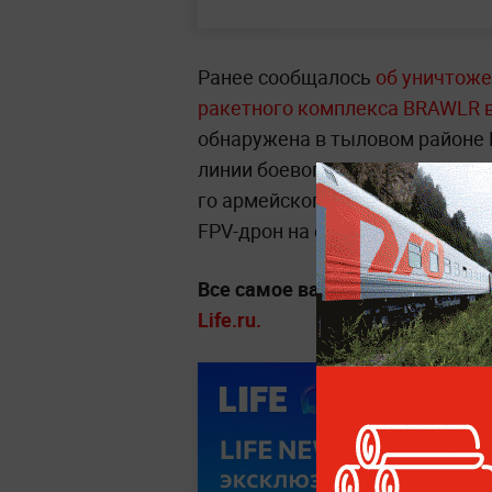
Ранее сообщалось
об уничтоже
ракетного комплекса BRAWLR в
обнаружена в тыловом районе 
линии боевого соприкосновени
го армейского корпуса группи
FPV-дрон на оптоволоконном у
Все самое важное об СВО —
чи
Life.ru.