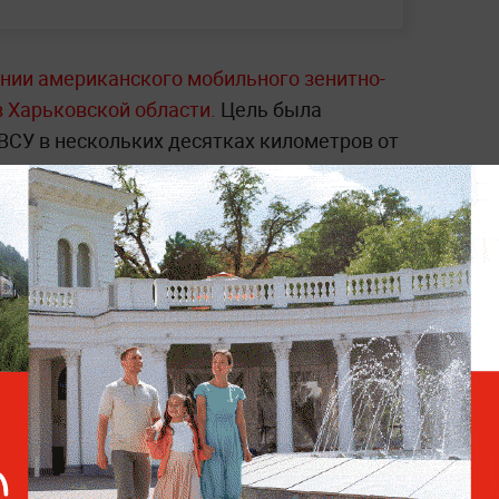
нии американского мобильного зенитно-
 Харьковской области.
Цель была
ВСУ в нескольких десятках километров от
я. Для поражения комплекса оператор 11-
ровки войск «Север» применил ударный
правлении.
тайте в соответствующем разделе на