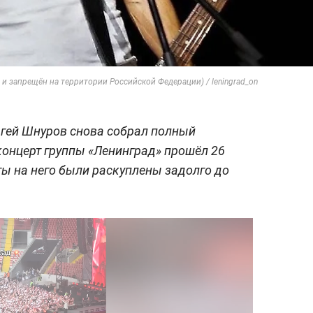
и запрещён на территории Российской Федерации) / leningrad_on
ргей Шнуров снова собрал полный
онцерт группы «Ленинград» прошёл 26
ты на него были раскуплены задолго до