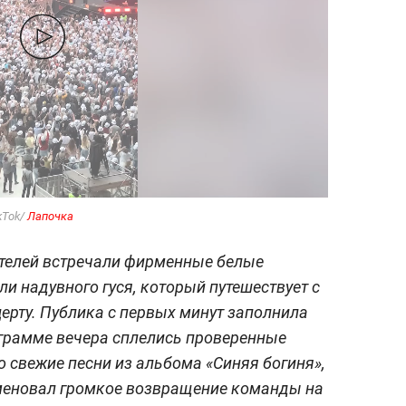
kTok/
Лапочка
ителей встречали фирменные белые
ли надувного гуся, который путешествует с
церту. Публика с первых минут заполнила
ограмме вечера сплелись проверенные
 свежие песни из альбома «Синяя богиня»,
аменовал громкое возвращение команды на