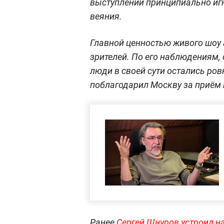
выступлений принципиально и
веяния.
Главной ценностью живого шоу 
зрителей. По его наблюдениям, 
люди в своей сути остались ров
поблагодарил Москву за приём 
Ранее
Сергей Шнуров устроил н