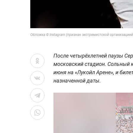
Обложка © Instagram (признан экстремистской организацией 
После четырёхлетней паузы Се
московский стадион. Сольный к
июня на «Лукойл Арене», и биле
назначенной даты.