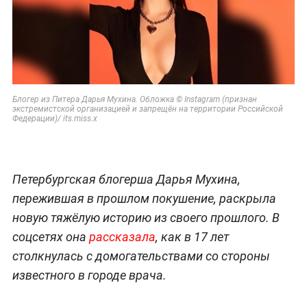
Блогер из Питера Дарья Мухина. Обложка © Instagram (признан
экстремистской организацией и запрещён на территории Российской
Федерации)/ its.miss.x
Петербургская блогерша Дарья Мухина,
пережившая в прошлом покушение, раскрыла
новую тяжёлую историю из своего прошлого. В
соцсетях она
рассказала
, как в 17 лет
столкнулась с домогательствами со стороны
известного в городе врача.