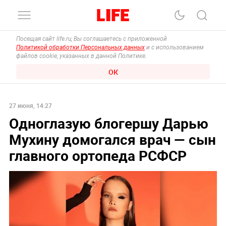
Посещая сайт life.ru, Вы соглашаетесь с приложенной
Политикой обработки Персональных данных
и с использованием
файлов cookie, указанных в данной Политике.
ОК
27 июня, 14:27
Одноглазую блогершу Дарью
Мухину домогался врач — сын
главного ортопеда РСФСР