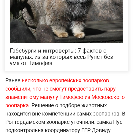
Габсбурги и интроверты: 7 фактов о
манулах, из-за которых весь Рунет без
ума от Тимофея
Ранее
несколько европейских зоопарков
сообщили, что не смогут предоставить пару
знаменитому манулу Тимофею из Московского
зоопарка.
Решение о подборе животных
находится вне компетенции самих зоопарков. В
Роттердамском зоопарке уточнили: самка Пус
подконтрольна координатору EEP Дэвиду