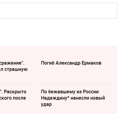
сражение".
Погиб Александр Ермаков
ыл страшную
". Раскрыто
По бежавшему из России
ского после
Надеждину* нанесли новый
удар