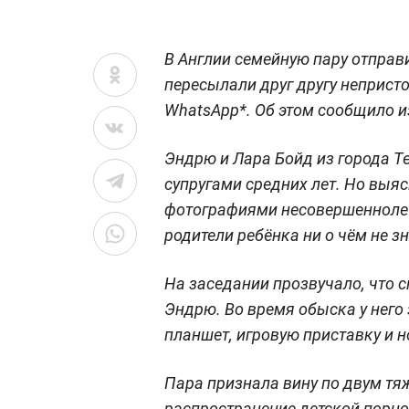
В Англии семейную пару отправил
пересылали друг другу неприст
WhatsApp*. Об этом сообщило из
Эндрю и Лара Бойд из города 
супругами средних лет. Но выя
фотографиями несовершеннолет
родители ребёнка ни о чём не зн
На заседании прозвучало, что с
Эндрю. Во время обыска у него 
планшет, игровую приставку и н
Пара признала вину по двум тя
распространение детской порно