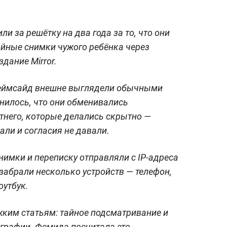
и за решётку на два года за то, что они
ойные снимки чужого ребёнка через
дание Mirror.
Теймсайд внешне выглядели обычными
снилось, что они обменивались
него, которые делались скрытно —
али и согласия не давали.
нимки и переписку отправляли с IP-адреса
забрали несколько устройств — телефон,
оутбук.
жким статьям: тайное подсматривание и
графии. Фемида посчитала это