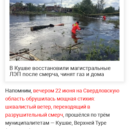
В Кушве восстановили магистральные
ЛЭП после смерча, чинят газ и дома
Напомним,
вечером 22 июня на Свердловскую
область обрушилась мощная стихия:
шквалистый ветер, переходящий в
разрушительный смерч
, прошёлся по трём
муниципалитетам — Кушве, Верхней Туре