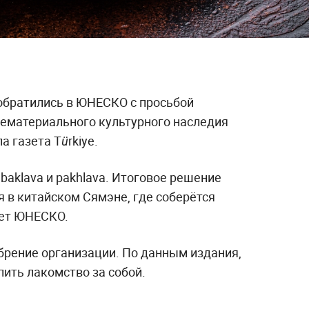
обратились в ЮНЕСКО с просьбой
нематериального культурного наследия
 газета Türkiye.
baklava и pakhlava. Итоговое решение
я в китайском Сямэне, где соберётся
ет ЮНЕСКО.
брение организации. По данным издания,
ить лакомство за собой.