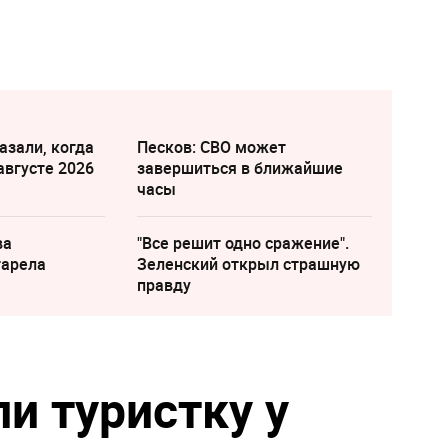
азали, когда
Песков: СВО может
августе 2026
завершиться в ближайшие
часы
ва
"Все решит одно сражение".
тарела
Зеленский открыл страшную
правду
и туристку у