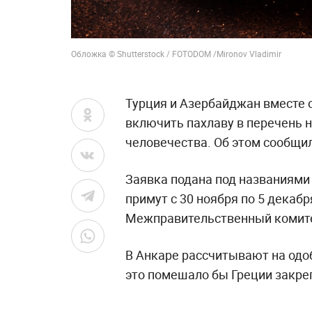
Обложка © Shutterstock / FOTODOM /Mironov Vladimir
Турция и Азербайджан вместе 
включить пахлаву в перечень 
человечества. Об этом сообщила
Заявка подана под названиями 
примут с 30 ноября по 5 декабр
Межправительственный комит
В Анкаре рассчитывают на одо
это помешало бы Греции закреп