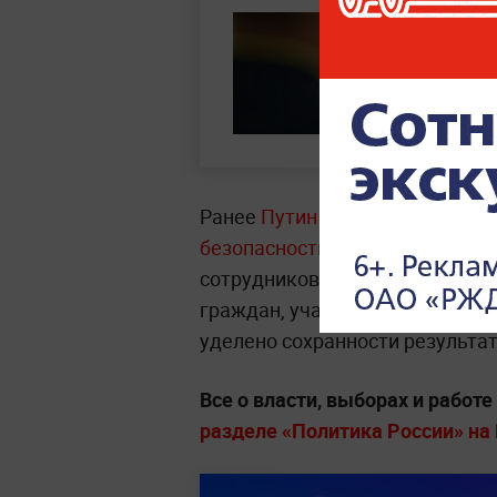
Ранее
Путин заявил о планах д
безопасности в ходе сентябрьс
сотрудников избирательных ко
граждан, участвующих в голос
уделено сохранности результа
Все о власти, выборах и работ
разделе «Политика России» на L