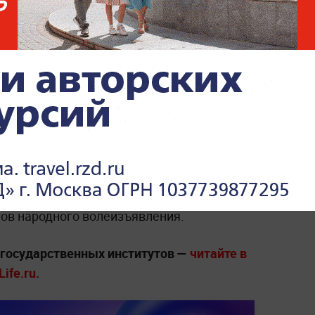
Путин поддержал «Единую
Россию» перед осенними
выборами в Госдуму
ать поручения по усилению мер
ких выборов в России.
Речь идёт о защите
миссий, кандидатов, наблюдателей и
овании. Отдельное внимание будет
тов народного волеизъявления.
е государственных институтов —
читайте в
ife.ru.