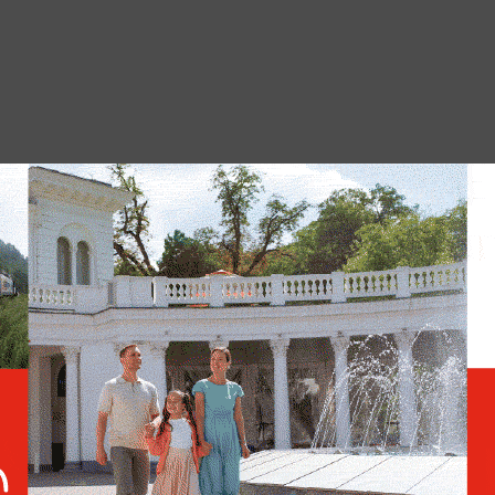
ель партии уделил необходимости
ну и выдержку в ходе кампании.
ъезд демонстрирует сплочённость партии и
ны. Завершая выступление, он
оляет сохранять устойчивость и делает
ь государство.