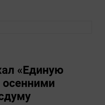
жал «Единую
 осенними
сдуму