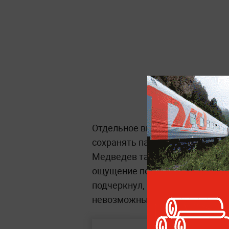
Отдельное внимание председат
сохранять партийную дисципли
Медведев также заявил, что с
ощущение поддержки всей стра
подчеркнул, что единство позв
невозможными попытки сломит