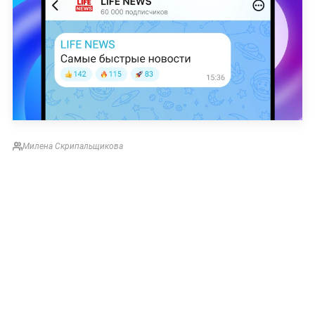
Милена Скрипальщикова