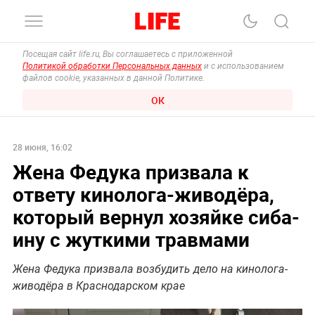
Посещая сайт life.ru, Вы соглашаетесь с приложенной
Политикой обработки Персональных данных
и с использованием
файлов cookie, указанных в данной Политике.
ОК
28 июня, 16:02
Жена Федука призвала к
ответу кинолога-живодёра,
который вернул хозяйке сиба-
ину с жуткими травмами
Жена Федука призвала возбудить дело на кинолога-
живодёра в Краснодарском крае