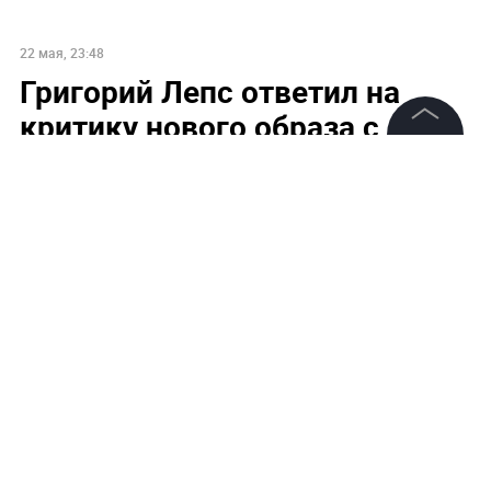
22 мая, 23:48
Григорий Лепс ответил на
критику нового образа с
косичкой
©
2026
News Media Holding.
Все права защищены
Информация
Контакты
Редакция
Правовая информация
Политика обработки персональных данных
Партнерам
RSS