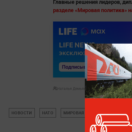
Главные решения лидеров, дип
разделе «Мировая политика» на 
Наталья Демьянова
НОВОСТИ
НАТО
МИРОВАЯ ПОЛИТИКА
ПОЛИ