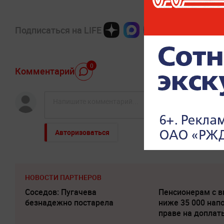
Подписаться на LIFE
0
Комментарий
Авторизоваться
НОВОСТИ ПАРТНЕРОВ
Соседов: Пугачева
Пенсионерам с 
безнадежно постарела
ниже 35 000 нап
праве на доплат