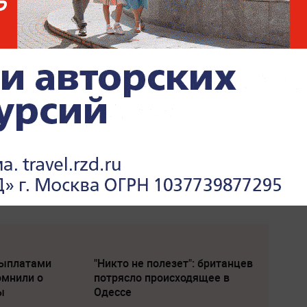
выплатами
"Никто не полезет": британцев
омнили о
потрясло происходящее в
ы
Одессе