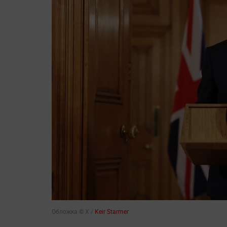
Обложка © Х /
Keir Starmer