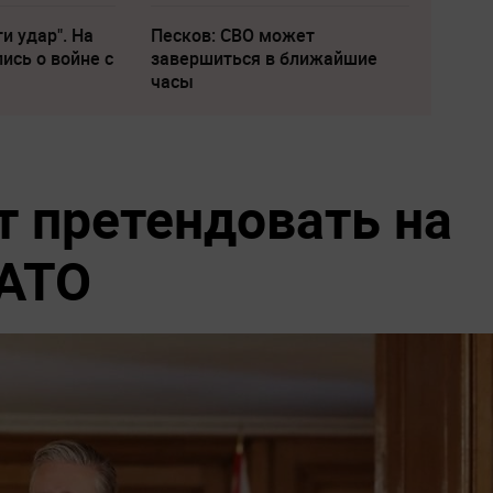
и удар". На
Песков: СВО может
ись о войне с
завершиться в ближайшие
часы
 претендовать на
НАТО