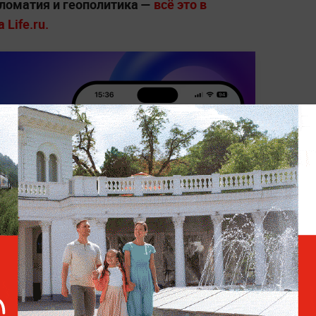
ломатия и геополитика —
всё это в
Life.ru.
ТИКА