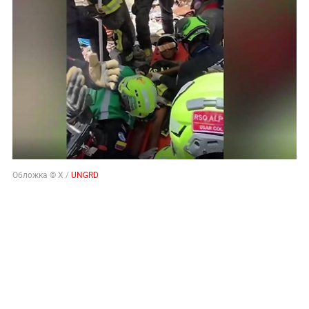
Обложка © X /
UNGRD