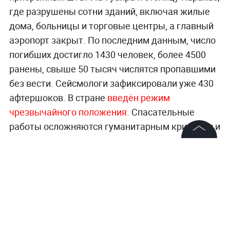
где разрушены сотни зданий, включая жилые
дома, больницы и торговые центры, а главный
аэропорт закрыт. По последним данным, число
погибших достигло 1430 человек, более 4500
ранены, свыше 50 тысяч числятся пропавшими
без вести. Сейсмологи зафиксировали уже 430
афтершоков. В стране
введён режим
чрезвычайного положения.
Спасательные
работы осложняются гуманитарным кризисом и
продолжающимися подземными толчками.
©
2026
News Media Holding.
Все права защищены
Главные происшествия, пожары, аварии и
спасательные операции —
в разделе
«Происшествия» на Life.ru
.
Информация
Контакты