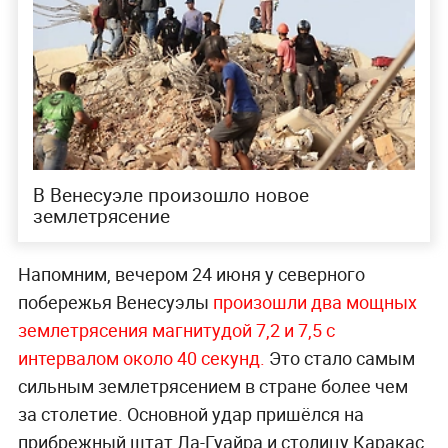
В Венесуэле произошло новое
землетрясение
Напомним, вечером 24 июня у северного
побережья Венесуэлы
произошли два мощных
землетрясения магнитудой 7,2 и 7,5 с
интервалом около 40 секунд.
Это стало самым
сильным землетрясением в стране более чем
за столетие. Основной удар пришёлся на
прибрежный штат Ла-Гуайра и столицу Каракас,