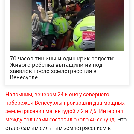
70 часов тишины и один крик радости:
Живого ребёнка вытащили из-под
завалов после землетрясения в
Венесуэле
Напомним, вечером 24 июня у северного
побережья Венесуэлы произошли два мощных
землетрясения магнитудой 7,2 и 7,5. Интервал
между толчками составил около 40 секунд.
Это
стало самым сильным землетрясением в