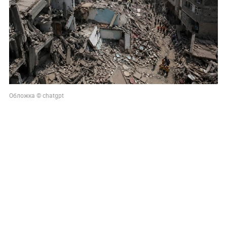
Обложка © chatgpt