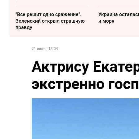
"Все решит одно сражение".
Украина осталас
Зеленский открыл страшную
и моря
правду
21 июня, 13:04
Актрису Екате
экстренно гос