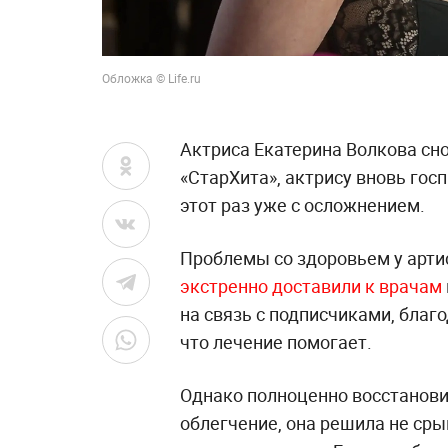
Обложка © Life.ru
Актриса Екатерина Волкова сно
«СтарХита», актрису вновь гос
этот раз уже с осложнением.
Проблемы со здоровьем у артис
экстренно доставили к
врачам
на связь с подписчиками, благ
что лечение помогает.
Однако полноценно восстанови
облегчение, она решила не ср