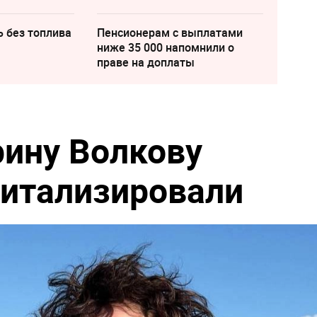
ь без топлива
Пенсионерам с выплатами
ниже 35 000 напомнили о
праве на доплаты
рину Волкову
питализировали