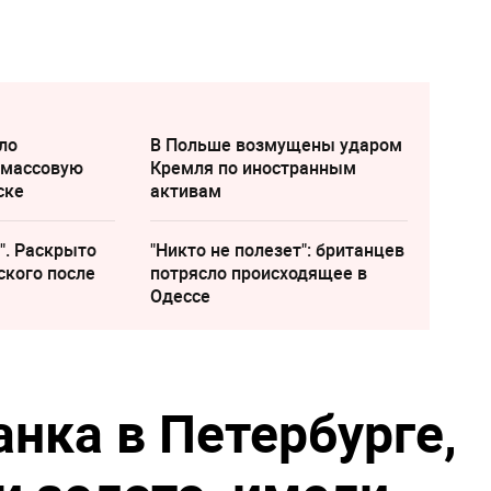
ло
В Польше возмущены ударом
 массовую
Кремля по иностранным
ске
активам
". Раскрыто
"Никто не полезет": британцев
ского после
потрясло происходящее в
Одессе
нка в Петербурге,