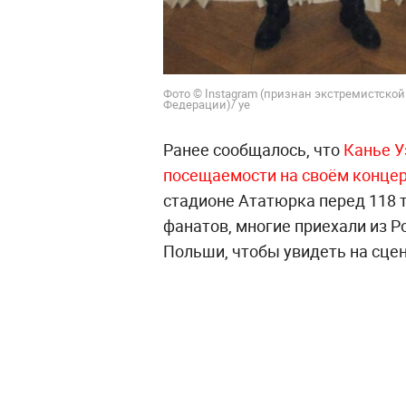
Фото © Instagram (признан экстремистско
Федерации)/ ye
Ранее сообщалось, что
Канье У
посещаемости на своём концер
стадионе Ататюрка перед 118 
фанатов, многие приехали из Р
Польши, чтобы увидеть на сцен